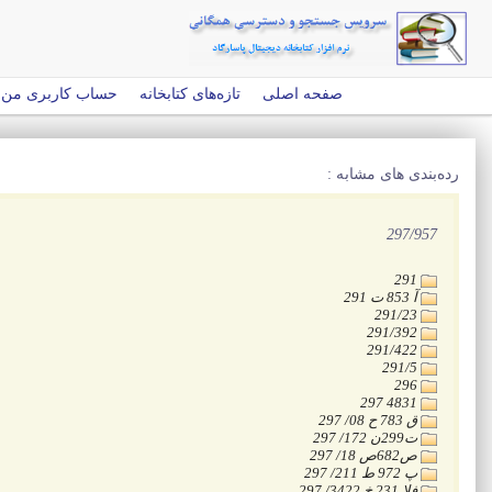
صفحه اصلی
تازه‌های کتابخانه
حساب کاربری من
رده‌بندی های مشابه :
‭297/957
‭291
‭291 ت 853 آ
‭291/23
‭291/392
‭291/422
‭291/5
‭296
‭297 4831
‭297 /08 ح 783 ق
‭297 /172 ن299ت
‭297 /18 ص682ص
‭297 /211 ط 972 پ
‭297 /3422 خ 231 الف