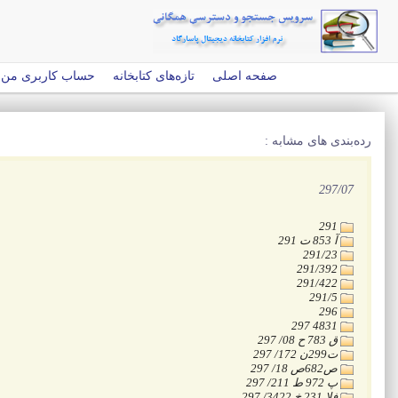
صفحه اصلی
تازه‌های کتابخانه
حساب کاربری من
رده‌بندی های مشابه :
‭297/07
‭291
‭291 ت 853 آ
‭291/23
‭291/392
‭291/422
‭291/5
‭296
‭297 4831
‭297 /08 ح 783 ق
‭297 /172 ن299ت
‭297 /18 ص682ص
‭297 /211 ط 972 پ
‭297 /3422 خ 231 الف